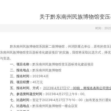
›
›
›
关于黔东南州民族博物馆变压
时间：2023-
黔东南州民族博物馆系国家二级博物馆，州消防重点单位，原有的变压
东南州民族博物馆变压器标准化建设项目”的
实施，我馆将采取比选方式，择优
与竞选。
一、
项目
名称：
黔东南州民族博物馆变压器标准化建设项目
二、
报名
地点：
黔东南州民族博物馆
三、
报名时间
：
2023年4月
四、项目经费：
45万元
五
、报名时间
、方式
：
20
23
年
4
月
27
日
17
：
0
0
前，将报名表和公司营
六、参选资料递交时间：
2023年4月27日上午9：00。
七、比选时间：
暂定于
20
23年4月27日下午10：00（如有更改另行通
八
、
比选地点：
黔东南州民族博物馆一楼会议室